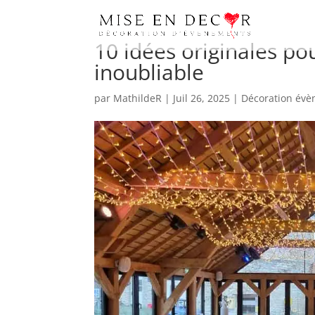
10 idées originales p
inoubliable
par
MathildeR
|
Juil 26, 2025
|
Décoration évè