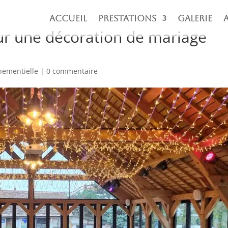
Accueil
Prestations
Galerie
our une décoration de mariage
nementielle
|
0 commentaire